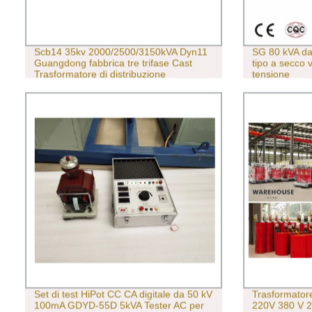
Scb14 35kv 2000/2500/3150kVA Dyn11
SG 80 kVA da
Guangdong fabbrica tre trifase Cast
tipo a secco 
Trasformatore di distribuzione
tensione
dell&prime;alimentazione elettrica step-
down tipo a secco in resina
Set di test HiPot CC CA digitale da 50 kV
Trasformatore
100mA GDYD-55D 5kVA Tester AC per
220V 380 V 2